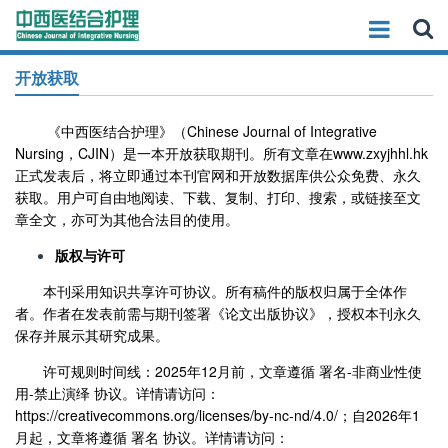
开放获取
《中西医结合护理》（
Chinese Journal of Integrative
Nursing
，
CJIN
）是一本开放获取期刊。所有文章在
www.zxyjhhl.hk
正式发表后，将立即通过本刊官网和开放数据库供公众免费、永久
获取。用户可自由地阅读、下载、复制、打印、搜索，或链接至文
章全文，亦可为其他合法目的使用。
版权与许可
本刊采用知识共享许可协议。所有稿件的版权归属于全体作
者。作者在发表前需与期刊签署《论文出版协议》，授权本刊永久
保存并展示其研究成果。
许可规则时间线：
2025
年
12
月前，文章遵循 署名
-
非商业性使
用
-
禁止演绎 协议。详情请访问：
https://creativecommons.org/licenses/by-nc-nd/4.0/；
自
2026
年
1
月起，文章将遵循 署名 协议。详情请访问：