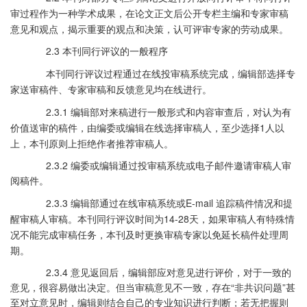
审过程作为一种学术成果，在论文正文后公开专栏主编和专家审稿
意见和观点，揭示重要的观点和决策，认可评审专家的劳动成果。
2.3 本刊同行评议的一般程序
本刊同行评议过程通过在线投
审稿系统完成，
编辑部选择专
家送审稿件、专家审稿和反馈意见均在线进行。
2.3.1 编辑部对来稿进行一般形式和内容审查后，对认为有
价值送审的稿件，由编委或编辑在线选择审稿人，至少选择
1
人以
上，本刊原则上拒绝作者推荐审稿人。
2.3.2 编委或编辑通过投审稿系统或电子邮件邀请审稿人审
阅稿件。
2.3.3 编辑部通过在线审稿系统或
E-mail
追踪稿件情况和提
醒审稿人审稿。本刊同行评议时间为
14-28
天，如果审稿人有特殊情
况不能完成审稿任务，本刊及时更换审稿专家以免延长稿件处理周
期。
2.3.4 意见返回后，编辑部应对意见进行评价，对于一致的
意见，很容易做出决定。但当审稿意见不一致，存在“非共识问题”甚
至对立意见时，编辑则结合自己的专业知识进行判断；若无把握则