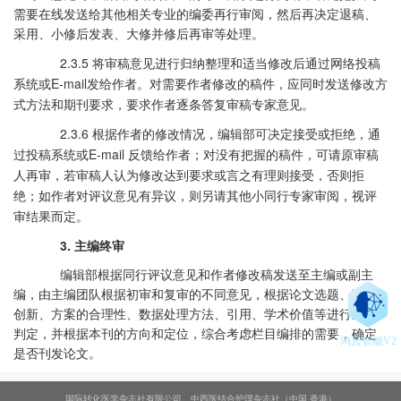
需要在线发送给其他相关专业的编委再行审阅，然后再决定退稿、
采用、小修后发表、大修并修后再审等处理。
2.3.5 将审稿意见进行归纳整理和适当修改后通过网络投稿
系统或
E-mail
发给作者。对需要作者修改的稿件，应同时发送修改方
式方法和期刊要求，要求作者逐条答复审稿专家意见。
2.3.6 根据作者的修改情况，编辑部可决定接受或拒绝，通
过投稿系统或
E-mail
反馈给作者；对没有把握的稿件，可请原审稿
人再审，若审稿人认为修改达到要求或言之有理则接受，否则拒
绝；如作者对评议意见有异议，则另请其他小同行专家审阅，视评
审结果而定。
3.
主编终审
编辑部根据同行评议意见和作者修改稿发送至主编或副主
编，由主编团队根据初审和复审的不同意见，根据论文选题、研究
创新、方案的合理性、数据处理方法、引用、学术价值等进行最终
判定，并根据本刊的方向和定位，综合考虑栏目编排的需要，确定
鸿云智能V2
是否刊发论文。
国际转化医学杂志社有限公司、中西医结合护理杂志社（中国 香港）