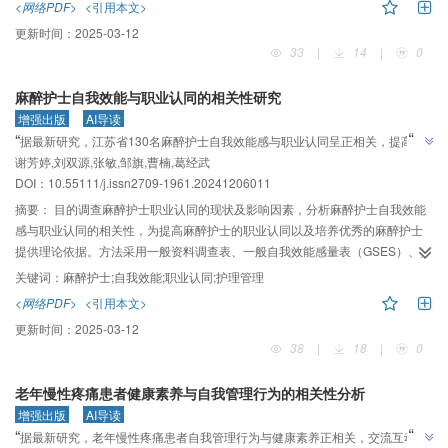
<网络PDF>
<引用本文>
标准。采用 NoteExpress提取文献资料，根据纳入排除标准进行文献筛选。对
更新时间：
2025-03-12
目标文献使用定性描述分析方法对纳入研究基本特征、指标内容进行归纳分
33
|
14
|
0
析。结果共纳入9篇文献，包括二级指标12个，三级指标58个。其中9篇研究敏
感指标筛选方法采用德尔菲法，2篇研究敏感指标赋值方法采用层次分析法。结
麻醉护士自我效能与职业认同的相关性研究
论本研究汇总的麻醉恢复室护理敏感指标在一定程度上反映了国内学者在麻醉
增强出版
AI导读
恢复护理敏感指标设置上的共识，较全面地反映了我国麻醉恢复室护理工作内
”
“
据最新研究，江苏省130名麻醉护士自我效能感与职业认同呈正相关，提高自
容的重点。但纳入研究指标构建方法较为单一，指标赋权研究较少，需进一步
”
谢芳婷,刘双源,张敏,邹旗,曹楠,葛经武
我效能感有助于提升职业认同。
研究完善。
DOI：10.55111/j.issn2709-1961.20241206011
摘要：
目的调查麻醉护士职业认同的现状及影响因素，分析麻醉护士自我效能
感与职业认同的相关性，为提高麻醉护士的职业认同以及培养优秀的麻醉护士
提供理论依据。方法采用一般资料调查表、一般自我效能感量表（GSES）、护
士职业认同量表对江苏省内130名麻醉护士进行调查。结果麻醉护士自我效能感
关键词：
麻醉护士;自我效能;职业认同;护理管理
总分为（28.15±5.11）分，职业认同总分为（115.33±19.56）分，两者呈正相
<网络PDF>
<引用本文>
关（P＜0.01）。分层回归分析结果显示，控制一般资料影响后，自我效能可解
更新时间：
2025-03-12
释23.2%的职业认同的变异。结论麻醉护理管理者应提高麻醉护士的自我效能
38
|
18
|
0
感，从而提高麻醉护士的职业认同水平。
老年慢性疼痛患者健康素养与自我管理行为的相关性分析
增强出版
AI导读
”
“
据最新研究，老年慢性疼痛患者自我管理行为与健康素养正相关，交流互动能