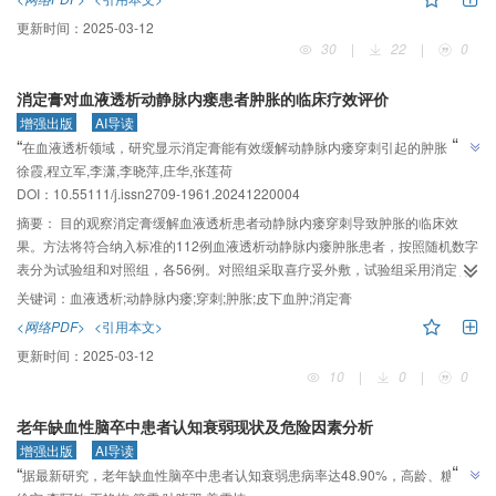
评价干预效果。结果试验组临床综合疗效优于对照组，差异有统计学意义（P＜
更新时间：
2025-03-12
0.01）。干预后，两组临床症状积分和中医证候评分较干预前下降，SF-36量表
30
|
22
|
0
评分较干预前上升，差异有统计学意义（P＜0.01）。干预后试验组临床症状积
分和中医证候评分低于对照组，SF-36评分高于对照组，差异有统计学意义差异
消定膏对血液透析动静脉内瘘患者肿胀的临床疗效评价
有统计学意义（P＜0.05）。结论火龙罐能够有效改善脾胃虚寒型胃痞病患者临
增强出版
AI导读
床症状和中医证候积分，提高生活质量。
”
“
在血液透析领域，研究显示消定膏能有效缓解动静脉内瘘穿刺引起的肿胀，改
”
徐霞,程立军,李潇,李晓萍,庄华,张莲荷
善患者疼痛，提高临床疗效。
DOI：10.55111/j.issn2709-1961.20241220004
摘要：
目的观察消定膏缓解血液透析患者动静脉内瘘穿刺导致肿胀的临床效
果。方法将符合纳入标准的112例血液透析动静脉内瘘肿胀患者，按照随机数字
表分为试验组和对照组，各56例。对照组采取喜疗妥外敷，试验组采用消定膏
外敷。比较两组治疗前后肿胀程度评分、肿胀范围评分、视觉模拟疼痛评分
关键词：
血液透析;动静脉内瘘;穿刺;肿胀;皮下血肿;消定膏
（VAS），评判消定膏对动静脉内瘘肿胀患者的临床效果。结果治疗后，两组
<网络PDF>
<引用本文>
不同时点的肿胀程度评分、肿胀范围评分和VAS评分均低于治疗前（P＜
更新时间：
2025-03-12
0.01），且试验组疗效优于对照组（P＜0.01）。结论消定膏是一种能够缓解血
10
|
0
|
0
液透析患者动静脉内瘘穿刺所致肿胀、改善患者疼痛及提高临床疗效的中医药
制剂。
老年缺血性脑卒中患者认知衰弱现状及危险因素分析
增强出版
AI导读
”
“
据最新研究，老年缺血性脑卒中患者认知衰弱患病率达48.90%，高龄、糖尿