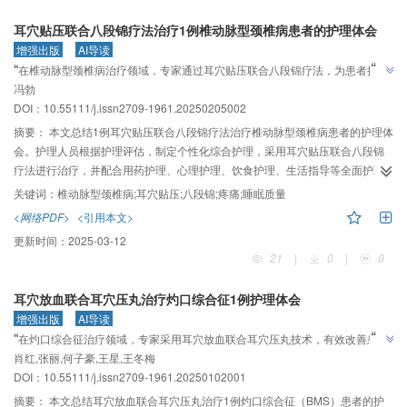
耳穴贴压联合八段锦疗法治疗1例椎动脉型颈椎病患者的护理体会
增强出版
AI导读
”
“
在椎动脉型颈椎病治疗领域，专家通过耳穴贴压联合八段锦疗法，为患者提供
”
冯勃
个性化护理，有效缓解症状，提升生活质量。
DOI：10.55111/j.issn2709-1961.20250205002
摘要：
本文总结1例耳穴贴压联合八段锦疗法治疗椎动脉型颈椎病患者的护理体
会。护理人员根据护理评估，制定个性化综合护理，采用耳穴贴压联合八段锦
疗法进行治疗，并配合用药护理、心理护理、饮食护理、生活指导等全面护理
措施，减轻患者颈椎疼痛，缓解负性情绪，提高生活质量。
关键词：
椎动脉型颈椎病;耳穴贴压;八段锦;疼痛;睡眠质量
<网络PDF>
<引用本文>
更新时间：
2025-03-12
21
|
0
|
0
耳穴放血联合耳穴压丸治疗灼口综合征1例护理体会
增强出版
AI导读
”
“
在灼口综合征治疗领域，专家采用耳穴放血联合耳穴压丸技术，有效改善患者
”
肖红,张丽,何子豪,王星,王冬梅
症状，提高生活质量。
DOI：10.55111/j.issn2709-1961.20250102001
摘要：
本文总结耳穴放血联合耳穴压丸治疗1例灼口综合征（BMS）患者的护