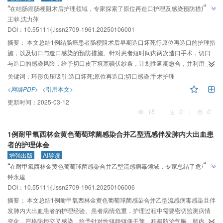
”
“
在结肠癌肠梗阻术后护理领域，专家探索了原位再造口护理及感染预防措施，
”
王菲,沈力萍
有效控制切口感染，促进患者康复。
DOI：10.55111/j.issn2709-1961.20250106001
摘要：
本文总结1例结肠癌患者肠梗阻术后早期造口坏死行原位再造口的护理措
施，以及切口与造口感染的预防措施。针对患者短时间内两次造口手术，切口
与造口的感染风险，给予切口皮下填塞碘伏纱条，计划性延期愈合，并利用输
液器自制负压冲洗装置环形放置于皮下造口肠管周围，持续冲洗，防止造口感
关键词：
环形负压吸引;造口坏死;原位再造口;切口感染;手术护理
染。患者切口感染程度有效控制，负压冲洗效果良好，造口周围无渗液，未出
<网络PDF>
<引用本文>
现造口周围感染等相关并发症，术后20 d伤口及造口完全愈合。环形负压冲洗
更新时间：
2025-03-12
管术中放置简单，术后管理方便，可有效预防特殊病例的造口周围感染，促进
15
|
0
|
0
患者术后康复。
1例耐甲氧西林金黄色葡萄球菌感染合并乙型流感伴发肺内大出血患
者的护理体会
增强出版
AI导读
”
“
在耐甲氧西林金黄色葡萄球菌感染合并乙型流感病毒领域，专家总结了危重患
”
钟永建
者护理经验，为救治患者生命提供解决方案。
DOI：10.55111/j.issn2709-1961.20250106006
摘要：
本文总结1例耐甲氧西林金黄色葡萄球菌感染合并乙型流感病毒感染且伴
发肺内大出血患者的护理经验。患者病情危重，护理过程中需要密切监测病情
变化，严格防控交叉感染，给予针对性镇静镇痛干预，积极防治气胸、肺内出