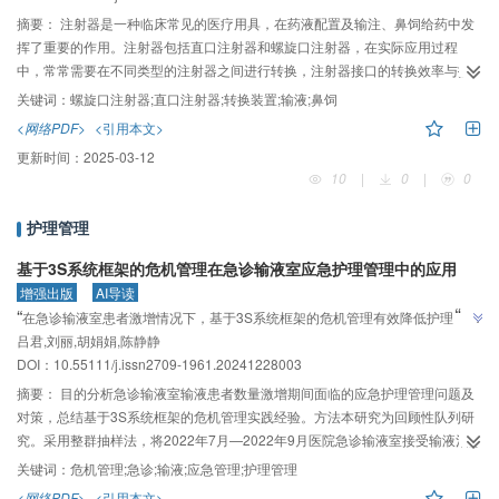
摘要：
注射器是一种临床常见的医疗用具，在药液配置及输注、鼻饲给药中发
挥了重要的作用。注射器包括直口注射器和螺旋口注射器，在实际应用过程
中，常常需要在不同类型的注射器之间进行转换，注射器接口的转换效率与护
理服务质量密切相关。本研究介绍了一种螺旋口注射器的螺旋口转直口转换装
关键词：
螺旋口注射器;直口注射器;转换装置;输液;鼻饲
置的设计和使用方法，其实现了注射器接口的快速转换，降低了医疗成本，提
<网络PDF>
<引用本文>
高了护理人员的工作效率。
更新时间：
2025-03-12
10
|
0
|
0
护理管理
基于3S系统框架的危机管理在急诊输液室应急护理管理中的应用
增强出版
AI导读
”
“
在急诊输液室患者激增情况下，基于3S系统框架的危机管理有效降低护理隐
”
吕君,刘丽,胡娟娟,陈静静
患，提高效率和患者满意度。
DOI：10.55111/j.issn2709-1961.20241228003
摘要：
目的分析急诊输液室输液患者数量激增期间面临的应急护理管理问题及
对策，总结基于3S系统框架的危机管理实践经验。方法本研究为回顾性队列研
究。采用整群抽样法，将2022年7月—2022年9月医院急诊输液室接受输液治疗
的14300例患者为对照组，2023年7月—2023年9月医院急诊输液室接受输液治
关键词：
危机管理;急诊;输液;应急管理;护理管理
疗的14323例患者为观察组。对照组采用常规护理管理模式进行干预，观察组
<网络PDF>
<引用本文>