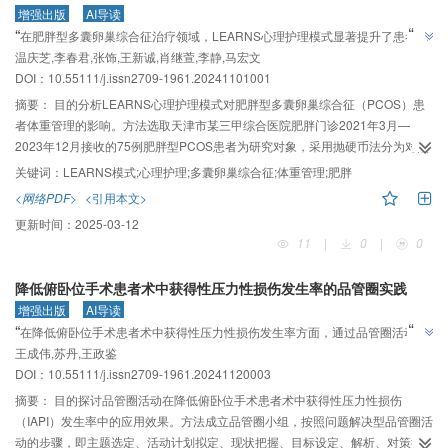
增强出版
AI导读
患者全身麻醉苏醒时间，降低苏醒期躁动发生率，维持生命体征平稳。
”
“
在肥胖型多囊卵巢综合征治疗领域，LEARNS心理护理模式显著提升了患者体
”
温庆芝,李春君,张饰,王新诚,肖继萱,李静,马宏文
重管理效果，改善了饮食习惯、运动习惯、心理状态和代谢指标，值得推广。
DOI：10.55111/j.issn2709-1961.20241101001
摘要：
目的分析LEARNS心理护理模式对肥胖型多囊卵巢综合征（PCOS）患
者体重管理的影响。方法选取天津市某三甲综合医院肥胖门诊2021年3月—
2023年12月接收的75例肥胖型PCOS患者为研究对象，采用抛硬币法分为对照
组40例和观察组35例。对照组给予常规减重治疗方案，观察组在常规减重治疗
关键词：
LEARNS模式;心理护理;多囊卵巢综合征;体重管理;肥胖
方案基础上给予LEARNS心理护理模式干预。监测患者干预前后的体重/体质指
<网络PDF>
<引用本文>
数（BMI）、内脏脂肪面积（VFA）、饮食习惯/运动习惯评分、心理评价和代谢
更新时间：
2025-03-12
指标。结果干预后观察组和对照组患者的BMI、体脂率（FBP）、VFA、饮食/运
11
|
0
|
0
动行为改善、心理评价和代谢指标较干预前改善。LEARNS心理护理模式干预
后，两组患者的体重、体脂率（FBP）、VFA、BMI均显著降低，饮食习惯得
降低俯卧位手术患者术中获得性压力性损伤发生率的品管圈实践
分、运动习惯得分显著增加，广泛性焦虑量表（GAD-7）和9项患者健康问卷
增强出版
AI导读
（PHQ-9）评分均显著降低；肥胖相关的生化指标总胆固醇（TC）、低密度脂
”
“
在降低俯卧位手术患者术中获得性压力性损伤发生率方面，通过品管圈活动，
蛋白胆固醇（LDL-C）、尿酸（UA）、糖化血红蛋白（HbA1c）、丙氨酸氨基
”
王成伟,苏丹,王政鉴
有效构建了围术期患者压力性损伤风险评估与预防机制。
转移酶（ALT）均显著降低，差异有统计学意义（P＜0.05）。观察组中还可观
DOI：10.55111/j.issn2709-1961.20241120003
察到显著的HDL-C升高，AST和TG下降，差异有统计学意义（P＜0.05）。结
论LEARNS心理护理模式能提升肥胖型PCOS患者体重管理效果，有效改善
摘要：
目的探讨品管圈活动在降低俯卧位手术患者术中获得性压力性损伤
PCOS患者饮食习惯、运动习惯、心理状态和相关代谢指标水平，且不增加不良
（IAPI）发生率中的应用效果。方法成立品管圈小组，按照问题解决型品管圈活
反应，值得借鉴。
动的步骤，即主题选定、活动计划拟定、现状把握、目标设定、解析、对策拟