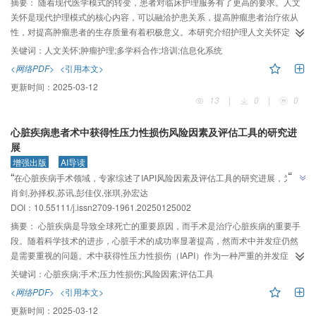
摘要：
随着现代医学模式的转变，患者对临床护理服务有了更高的要求。人文
关怀是现代护理模式的核心内容，可以融洽护患关系，提高肿瘤患者治疗依从
性，对提高肿瘤患者的生存质量有着积极意义。本研究介绍护理人文关怀定
义、护理人文关怀实践理论，综述肿瘤患者护理人文关怀实践方法，主要涵盖
关键词：
人文关怀;肿瘤护理;多学科合作;培训;信息化系统
创建温馨环境、营造关怀氛围、满足患者需求、强调患者舒适、实施个性化护
<网络PDF>
<引用本文>
理及提供多学科合作服务等内容，并就国内肿瘤护理人文关怀事业发展面临的
更新时间：
2025-03-12
挑战进行思考，旨在为系统化推进肿瘤患者护理人文关怀事业提供参考。
13
|
0
|
0
心脏疾病患者术中获得性压力性损伤风险因素及评估工具的研究进
展
增强出版
AI导读
”
“
在心脏疾病手术领域，专家综述了IAPI风险因素及评估工具的研究进展，为预
”
肖剑,孙择权,苏讯,彭佳仪,张琪,孙宏达
防心脏疾病患者IAPI提供指导。
DOI：10.55111/j.issn2709-1961.20250125002
摘要：
心脏疾病是导致全球死亡的重要原因，而手术是治疗心脏疾病的重要手
段。随着科学技术的进步，心脏手术的成功率显著提高，然而术中并发症仍然
是需要重视的问题。术中获得性压力性损伤（IAPI）作为一种严重的并发症，不
仅会延长住院时间，还会增加患者的心理负担和医疗费用。心脏疾病手术患者
关键词：
心脏疾病;手术;压力性损伤;风险因素;评估工具
是发生IAPI的高风险人群，术中长期的体位固定和手术操作过程中的组织受压，
<网络PDF>
<引用本文>
均可能导致IAPI的发生。IAPI是评估手术患者护理服务质量的重要指标，及时识
更新时间：
2025-03-12
别和评估高风险患者对于制定有效的护理计划至关重要。本研究综述近年来关