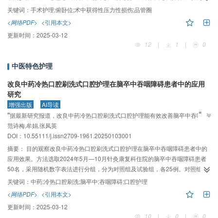
定、对策实施与检讨、效果确认、标准化、检讨与改进，依次推进，对预防俯
关键词：
手术护理;俯卧位;术中获得性压力性损伤;品管圈
卧位手术患者IAPI存在的问题进行改善，比较品管圈活动实施前和实施后俯卧位
<网络PDF>
<引用本文>
手术患者IAPI发生情况。结果分别选取品管圈活动实施前230例俯卧位手术患者
更新时间：
2025-03-12
和品管圈活动实施后232例俯卧位手术患者为研究对象，俯卧位手术患者IAPI发
12
|
1
|
0
生率由改善前的6.52%降低至改善后的1.72%，差异有统计学意义（P＜
0.01），构建并完善了围术期患者压力性损伤的风险评估与预防机制。结论通
中医特色护理
过开展品管圈活动，减少俯卧位手术患者IAPI发生率，提高优质护理服务水平，
为构建科学有效的IAPI预防管理体系提供了重要参考依据。
改良中药冷热口腔刷洗式口腔护理在脑卒中吞咽障碍患者中的应用
研究
增强出版
AI导读
”
“
据最新研究报道，改良中药冷热口腔刷洗式口腔护理能有效改善脑卒中吞咽障
”
范诗梅,牟娟,张凤英
碍患者的口腔卫生、功能及吞咽能力。
DOI：10.55111/j.issn2709-1961.20250103001
摘要：
目的观察改良中药冷热口腔刷洗式口腔护理在脑卒中吞咽障碍患者中的
应用效果。方法选取2024年5月—10月针灸康复科住院的脑卒中吞咽障碍患者
50名，采用随机数字表法进行分组，分为对照组及试验组，各25例。对照组采
用常规口腔护理方法，试验组采用改良中药冷热口腔刷洗式口腔护理。比较两
关键词：
中药;冷热口腔刷洗;脑卒中;吞咽障碍;口腔护理
组患者口腔卫生状况、口腔功能、吞咽功能、肺部感染发生率。结果使用改良
<网络PDF>
<引用本文>
中药冷热口腔刷洗护理后7 d、14 d和30 d，试验组患者口腔卫生状况评分低于
更新时间：
2025-03-12
对照组，差异有统计学意义（P＜0.05）；护理后14 d和30 d，试验组患者口腔
10
|
0
|
0