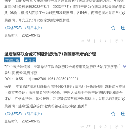
摘要：
目的观察耳穴按摩操联合耳穴压丸缓解心脾两虚型失眠的效果。方法选
取院内针灸科病房2022年8月—2023年7月住院且辨证为心脾两虚型失眠的患者
共108例，根据入院顺序分为对照组和观察组，各54例。两组患者均采用常规
治疗及护理。对照组采用耳穴压丸治疗；观察组在对照组耳穴压丸治疗的基础
关键词：
耳穴压丸;耳穴按摩;失眠;中医护理
上增加耳穴按摩操，每日做按摩操1次，1周为1个疗程，2个疗程（2周）后对
<网络PDF>
<引用本文>
比两组患者干预前后匹兹堡睡眠质量指数（PSQI）评分改变状况。结果干预
更新时间：
2025-03-12
后，两组PSQI量表总分和各因子评分均较治疗前下降（P＜0.05）；观察组入
15
|
1
|
0
睡时间、睡眠效率、主观睡眠质量、睡眠时间、日间功能和睡眠障碍因子评分
较对照组改善明显，差异有统计学意义（P＜0.05）。结论将耳穴按摩操联合耳
温通刮痧联合虎符铜砭刮痧治疗1例膝痹患者的护理
穴压丸治疗应用于心脾两虚型失眠患者护理中，能有效改善患者不适症状，提
增强出版
AI导读
高患者的睡眠质量，发挥了中医外治疗法的优势
”
“
在中医护理领域，专家总结了温通刮痧联合虎符铜砭刮痧疗法治疗膝痹患者的
”
晏红霞,杨爱国,曹海燕
护理经验，有助于减轻疼痛，提升膝关节活动度。
DOI：10.55111/j.issn2709-1961.20250120001
摘要：
本文总结温通刮痧联合虎符铜砭刮痧疗法治疗1例痰瘀痹阻兼肝肾亏虚证
（虚实夹杂证）膝痹患者的护理经验。护理人员基于中医辨证施护理论和综合
评估，在饮食护理、体位护理、功能锻炼等常规护理基础上，采用温通刮痧联
合虎符铜砭刮痧干预，有助于减轻膝痹患者疼痛程度，提升膝关节活动度。
关键词：
膝痹;温通刮痧疗法;虎符铜砭刮痧;疼痛;膝关节
<网络PDF>
<引用本文>
更新时间：
2025-03-12
27
|
0
|
0