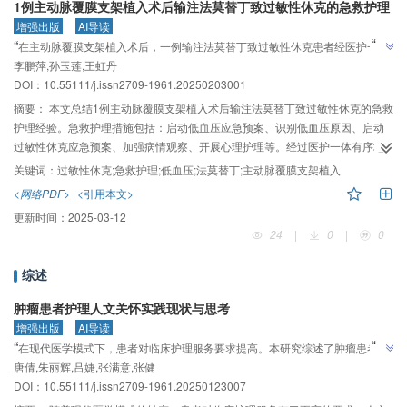
1例主动脉覆膜支架植入术后输注法莫替丁致过敏性休克的急救护理
增强出版
AI导读
”
“
在主动脉覆膜支架植入术后，一例输注法莫替丁致过敏性休克患者经医护一体
”
李鹏萍,孙玉莲,王虹丹
抢救护理后意识恢复，生命体征平稳。
DOI：10.55111/j.issn2709-1961.20250203001
摘要：
本文总结1例主动脉覆膜支架植入术后输注法莫替丁致过敏性休克的急救
护理经验。急救护理措施包括：启动低血压应急预案、识别低血压原因、启动
过敏性休克应急预案、加强病情观察、开展心理护理等。经过医护一体有序地
抢救和护理，患者意识恢复，顺利脱机，生命体征趋于平稳。
关键词：
过敏性休克;急救护理;低血压;法莫替丁;主动脉覆膜支架植入
<网络PDF>
<引用本文>
更新时间：
2025-03-12
24
|
0
|
0
综述
肿瘤患者护理人文关怀实践现状与思考
增强出版
AI导读
”
“
在现代医学模式下，患者对临床护理服务要求提高。本研究综述了肿瘤患者护
”
唐倩,朱丽辉,吕婕,张满意,张健
理人文关怀实践方法，旨在提高患者生存质量。
DOI：10.55111/j.issn2709-1961.20250123007