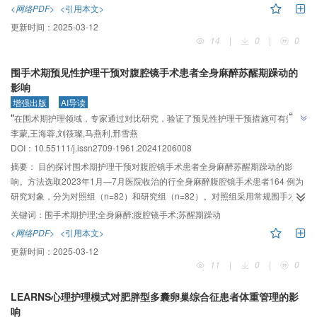
机会、动机三个方面运用多项干预功能及多种行为改变方式对患者进行针对性
<网络PDF>
<引用本文>
的护理干预，帮助患者建立正确手部康复功能锻炼的信念和动机。比较两组患
更新时间：
2025-03-12
者手指关节总主动活动度（TAM）、温哥华瘢痕评估量表（VSS）、瘢痕美容
14
|
0
|
0
评估与评级量表（SCAR）和手功能康复锻炼依从性评分。结果干预后，两组
TAM评分均较干预前提高，且研究组TAM评分高于对照组，差异有统计学意义
围手术期预见性护理干预对腹腔镜手术患者全身麻醉苏醒期躁动的
（P＜0.01）。干预后，两组患者VSS、SCAR评分较干预前降低，且研究组
影响
VSS、SCAR评分低于对照组，差异有统计学意义（P＜0.01）。两组患者住院
增强出版
AI导读
期间、出院后1个月、出院后2个月锻炼依从性比较，研究组均优于对照组。结
”
“
在围术期护理领域，专家通过对比研究，验证了预见性护理干预措施可有效缩
论基于BCW理论为指导的护理干预方案能改善患者的关节TAM和手部瘢痕情
”
李蒙,王海蓉,刘筱璨,马燕利,邢雪燕
短腹腔镜手术患者全身麻醉苏醒时间，降低躁动发生率，维持生命体征平稳。
况，提高患者功能锻炼依从性，促进手部功能快速康复，对手部烧伤患者康复
DOI：10.55111/j.issn2709-1961.20241206008
锻炼起积极促进作用。
摘要：
目的探讨围术期护理干预对腹腔镜手术患者全身麻醉苏醒期躁动的影
响。方法选取2023年1月—7月医院收治的行全身麻醉腹腔镜手术患者164 例为
研究对象，分为对照组（n=82）和研究组（n=82）。对照组采用常规围手术期
护理干预，研究组在对照组基础上采用预见性护理干预措施。对比两组术后15
关键词：
围手术期护理;全身麻醉;腹腔镜手术;苏醒期躁动
min RASS镇静评分、苏醒时间、苏醒期躁动发生率、苏醒期生命体征和术后恢
<网络PDF>
<引用本文>
复相关指标。结果研究组患者术后15 min RASS评分低于对照组（P＜0.05）。
更新时间：
2025-03-12
研究组苏醒期躁动发生率低于对照组，差异有统计学意义（P＜0.05）。麻醉苏
11
|
0
|
0
醒期，研究组收缩压（SBP）、舒张压（DBP）、心率（HR）升高幅度较对照
组小，体温（T）降低幅度较对照组小，差异有统计学意义（P＜0.01）。与对
LEARNS心理护理模式对肥胖型多囊卵巢综合征患者体重管理的影
照组相比，研究组麻醉苏醒时间、自主呼吸恢复时间和拔管时间缩短，差异有
响
统计学意义（P＜0.01）。结论围手术期预见性护理干预措施可缩短腹腔镜手术