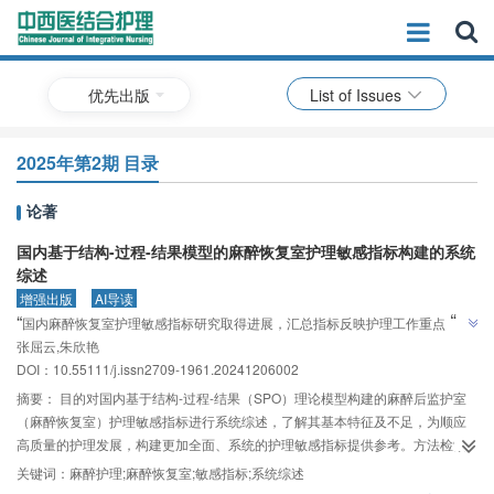
优先出版
List of Issues
2025年第2期 目录
论著
国内基于结构-过程-结果模型的麻醉恢复室护理敏感指标构建的系统
综述
增强出版
AI导读
”
“
国内麻醉恢复室护理敏感指标研究取得进展，汇总指标反映护理工作重点，但
”
张屈云,朱欣艳
需进一步研究完善。
DOI：10.55111/j.issn2709-1961.20241206002
摘要：
目的对国内基于结构-过程-结果（SPO）理论模型构建的麻醉后监护室
（麻醉恢复室）护理敏感指标进行系统综述，了解其基本特征及不足，为顺应
高质量的护理发展，构建更加全面、系统的护理敏感指标提供参考。方法检索
中国知网、万方数据库、中国生物医学数据库、维普数据库，时限为建库至
关键词：
麻醉护理;麻醉恢复室;敏感指标;系统综述
2023年11月18日，通过NoteExpress软件进行文献去重，制定纳入标准与排除