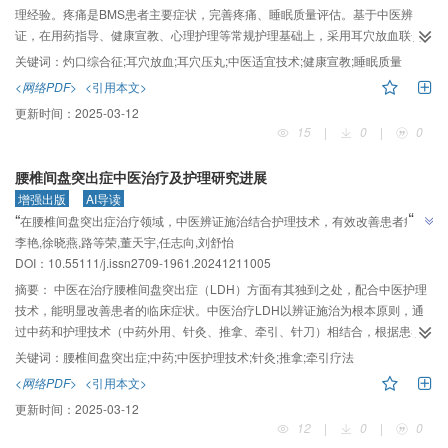
理经验。疼痛是BMS患者主要症状，完善疼痛、睡眠质量评估。基于中医辨
证，在用药指导、健康宣教、心理护理等常规护理基础上，采用耳穴放血联合
耳穴压丸中医适宜技术，有效改善患者舌痛症状，缓解负性情绪，提高睡眠质
关键词：
灼口综合征;耳穴放血;耳穴压丸;中医适宜技术;健康宣教;睡眠质量
量。
<网络PDF>
<引用本文>
更新时间：
2025-03-12
15
|
0
|
0
腰椎间盘突出症中医治疗及护理研究进展
增强出版
AI导读
”
“
在腰椎间盘突出症治疗领域，中医辨证施治结合护理技术，有效改善患者症
”
李艳,徐晓燕,路等荣,董天宇,任志向,刘舒怡
状，为临床治疗提供新思路。
DOI：10.55111/j.issn2709-1961.20241211005
摘要：
中医在治疗腰椎间盘突出症（LDH）方面有其独到之处，配合中医护理
技术，能明显改善患者的临床症状。中医治疗LDH以辨证施治为根本原则，通
过中药和护理技术（中药外用、针灸、推拿、牵引、针刀）相结合，根据患者
的具体情况进行个体化干预，标本兼治，最终达到缓解临床症状和促进康复的
关键词：
腰椎间盘突出症;中药;中医护理技术;针灸;推拿;牵引疗法
目的。本研究总结归纳LDH的中医治疗及护理的研究现状，以期为临床治疗
<网络PDF>
<引用本文>
LDH提供更多的思路和方法。
更新时间：
2025-03-12
12
|
0
|
0