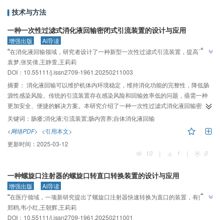
技术与方法
一种一次性过滤式消化液回输密闭式引流装置的设计与应用
增强出版
AI导读
”
“
在消化液回输领域，研究者设计了一种新型一次性过滤式引流装置，提高了安
”
袁梦,张笑倩,王静萱,王莉莉
全性和有效性。
DOI：10.55111/j.issn2709-1961.20250211003
摘要：
消化液回输可以维护机体内环境稳定，维持消化功能的完整性，降低肠
源性感染风险。传统的引流装置存在感染风险和回输效率低的问题，亟需一种
更加安全、便捷的解决方案。本研究介绍了一种一次性过滤式消化液回输密闭
式引流装置的设计与应用，集消化液回收、过滤、回输等多功能为一体，通过
关键词：
肠瘘;消化液;引流装置;肠内营养;自体消化液回输
创新设计提高引流与回输过程的安全性和有效性。
<网络PDF>
<引用本文>
更新时间：
2025-03-12
10
|
1
|
0
一种螺旋口注射器的螺旋口转直口转换装置的设计与应用
增强出版
AI导读
”
“
在医疗领域，一项新研究提出了螺旋口注射器快速转换为直口的装置，有效提
”
郑鸥,韦小红,王朝辉,王莉莉
升护理效率并降低成本。
DOI：10.55111/j.issn2709-1961.20250211001