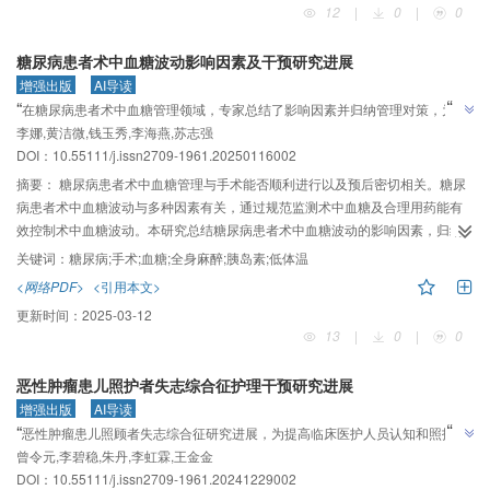
12
|
0
|
0
于心脏疾病患者IAPI风险因素及评估工具的研究进展，以期为预防心脏疾病患者
IAPI提供指导。
糖尿病患者术中血糖波动影响因素及干预研究进展
增强出版
AI导读
”
“
在糖尿病患者术中血糖管理领域，专家总结了影响因素并归纳管理对策，为完
”
李娜,黄洁微,钱玉秀,李海燕,苏志强
善管理规范提供理论依据。
DOI：10.55111/j.issn2709-1961.20250116002
摘要：
糖尿病患者术中血糖管理与手术能否顺利进行以及预后密切相关。糖尿
病患者术中血糖波动与多种因素有关，通过规范监测术中血糖及合理用药能有
效控制术中血糖波动。本研究总结糖尿病患者术中血糖波动的影响因素，归纳
术中血糖管理对策，旨在为完善糖尿病患者术中血糖管理规范提供理论依据。
关键词：
糖尿病;手术;血糖;全身麻醉;胰岛素;低体温
<网络PDF>
<引用本文>
更新时间：
2025-03-12
13
|
0
|
0
恶性肿瘤患儿照护者失志综合征护理干预研究进展
增强出版
AI导读
”
“
恶性肿瘤患儿照顾者失志综合征研究进展，为提高临床医护人员认知和照护质
”
曾令元,李碧稳,朱丹,李虹霖,王金金
量提供参考。
DOI：10.55111/j.issn2709-1961.20241229002