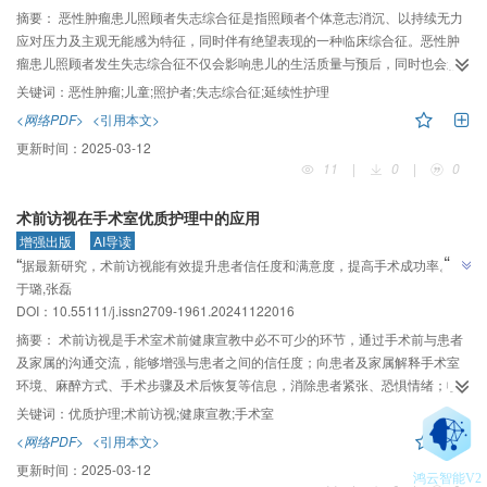
摘要：
恶性肿瘤患儿照顾者失志综合征是指照顾者个体意志消沉、以持续无力
应对压力及主观无能感为特征，同时伴有绝望表现的一种临床综合征。恶性肿
瘤患儿照顾者发生失志综合征不仅会影响患儿的生活质量与预后，同时也会影
响自身的身心健康。基于现代优质护理服务理念以及“以人为本”的思想，加强恶
关键词：
恶性肿瘤;儿童;照护者;失志综合征;延续性护理
性肿瘤患儿照护者失志综合征的相关研究具有积极意义。本研究以循证医学思
<网络PDF>
<引用本文>
维为依托，总结恶性肿瘤患儿照护者失志综合征的前沿知识和护理干预进展，
更新时间：
2025-03-12
以期提高临床医护人员对该疾病的认知，以及为制定干预支持策略、减轻照护
11
|
0
|
0
负担、提高照护质量提供参考。
术前访视在手术室优质护理中的应用
增强出版
AI导读
”
“
”
据最新研究，术前访视能有效提升患者信任度和满意度，提高手术成功率。
于璐,张磊
DOI：10.55111/j.issn2709-1961.20241122016
摘要：
术前访视是手术室术前健康宣教中必不可少的环节，通过手术前与患者
及家属的沟通交流，能够增强与患者之间的信任度；向患者及家属解释手术室
环境、麻醉方式、手术步骤及术后恢复等信息，消除患者紧张、恐惧情绪；收
集患者病史资料，检查身体情况，评估患者心理状况，提高手术成功率及患者
关键词：
优质护理;术前访视;健康宣教;手术室
满意度；尽量解答患者及家属的与手术相关的疑问，使患者及家属充分理解健
<网络PDF>
<引用本文>
康宣教内容，提升患者满意度。术前访视拓展了手术室护士的角色功能，是手
更新时间：
2025-03-12
术室优质护理服务的重要体现。本研究从术前访视目的、术前访视内容、注意
鸿云智能V2