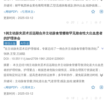
血等复杂并发症，最大程度救治患者生命。
关键词：
耐甲氧西林金黄色葡萄球菌;乙型流感病毒感染;肺内出血;镇静镇痛;机械通气
<网络PDF>
<引用本文>
更新时间：
2025-03-12
20
|
1
|
0
1例主动脉夹层术后远期合并主动脉食管瘘致罕见致命性大出血患者
的护理体会
增强出版
AI导读
”
“
在主动脉夹层术后护理领域，专家总结了一例合并主动脉食管瘘导致消化道大
”
张静,王莹,王娟聪
出血患者的护理经验，为类似病例救治提供参考。
DOI：10.55111/j.issn2709-1961.20241229001
摘要：
本文总结1例主动脉夹层术后远期合并主动脉食管瘘导致消化道大出血患
者的护理经验。护理要点：根据患者危险分级情况，采取合理医疗资源处置；
提前制定转运方案，提高患者的转运效率；多学科协作，避免延误救治时机；
加强气道管理，预防感染；动态监测下的血栓预防与护理；警惕前哨出血，早
关键词：
主动脉食管瘘;消化道出血;气道管理;感染;血栓;健康宣教
期识别致命性大出血；实施系统化健康宣教，提高患者及家属的疾病管理能
<网络PDF>
<引用本文>
力。经积极救治和综合护理，患者生命体征恢复平稳，未发生严重并发症。
更新时间：
2025-03-12
18
|
0
|
0