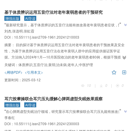
功能及吞咽功能评定均优于对照组，差异有统计学意义（P＜0.05）；两组患者
肺部感染发生率比较，差异无统计学意义（P＞0.05）。结论改良中药冷热口腔
基于体质辨识运用五音疗法对老年衰弱患者的干预研究
刷洗式口腔护理能进一步改善脑卒中吞咽障碍患者口腔卫生状况、口腔功能及
增强出版
AI导读
吞咽功能。
”
“
最新研究显示，基于体质辨识的五音疗法能有效改善老年衰弱患者症状，降低
”
刘杰,张选明,张虹霞
衰弱程度，具有较高的安全性和临床疗效。
DOI：10.55111/j.issn2709-1961.20241210003
摘要：
目的探讨基于体质辨识运用五音疗法对老年衰弱患者的干预效果及安全
性，为基于体质辨识运用五音疗法在老年衰弱人群中的应用提供循证医学证
据。方法纳入2024年1月—10月医院收治的老年衰弱患者80例，根据干预措施
不同分组，对照组40例行常规护理干预，观察组40例在对照组基础上采取基于
关键词：
体质辨识;五音疗法;衰弱;治未病;老年人;中医护理
体质辨识的五音疗法。比较两组患者中医证候评分、衰弱程度，评价临床疗
<网络PDF>
<引用本文>
效。结果干预后观察组中医证候各部分内容评分均低于对照组，差异有统计学
更新时间：
2025-03-12
意义（P＜0.01）。干预后观察组衰弱程度低于对照组，差异有统计学意义（P
10
|
0
|
0
＜0.01）。观察组总有效率97.50%（39/40），高于对照组的
77.50%（31/40），差异有统计学意义（P＜0.01）。结论临床对于老年衰弱患
耳穴按摩操联合耳穴压丸缓解心脾两虚型失眠效果观察
者，可通过体质辨识后有针对性地实施五音疗法干预，帮助改善患者的症状表
增强出版
AI导读
现，同时降低其衰弱程度。
”
“
在心脾两虚型失眠治疗领域，研究显示耳穴按摩操联合耳穴压丸能有效改善患
”
李春红
者症状，提高睡眠质量。
DOI：10.55111/j.issn2709-1961.20241230003