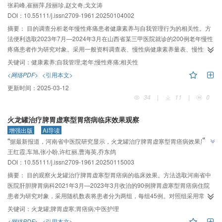
”
张莉峰,崔丽萍,段丽珍,赵文奇,戈文涛
力是关键影响因素，为提升患者自我管理水平提供新思路。
DOI：10.55111/j.issn2709-1961.20250104002
摘要：
目的调查分析老年慢性疼痛患者健康素养与自我管理行为的相关性。方
法便利选取2023年7月—2024年3月在山西省某三甲医院就诊的200例老年慢性
疼痛患者作为研究对象。采用一般资料调查表、慢性病健康素养量表、慢性病
自我管理行为量表进行调查。结果老年慢性疼痛患者健康素养总分
关键词：
健康素养;自我管理;老年;慢性疼痛;相关性
115.00（100.00，120.00）分，自我管理行为总分17（14， 23）分，患者健
<网络PDF>
<引用本文>
康素养总分及各维度得分与自我管理行为总分呈正相关（r=0.390， P＜
更新时间：
2025-03-12
0.01）。经分层多元回归分析发现，健康素养对老年慢性疼痛患者的自我管理
34
|
11
|
0
行为的变异量解释增加了5.4%，其中交流互动能力是老年慢性疼痛患者自我管
理行为变异的影响因素（P＜0.05）。结论老年慢性疼痛患者自我管理行为水平
火龙罐治疗脾胃虚寒型胃痞病临床效果观察
处于较低水平，其整体水平受医疗付费方式、交流互动能力等因素的影响。为
增强出版
AI导读
提高患者自我管理水平，应重点关注健康素养的培养。
”
“
据最新报道，河南省中医院研究显示，火龙罐治疗脾胃虚寒型胃痞病效果显
”
王红霞,车旭,张小盼,许红丽,曹海英,乔东鸽
著，能有效改善症状，提高患者生活质量。
DOI：10.55111/j.issn2709-1961.20250115003
摘要：
目的观察火龙罐治疗脾胃虚寒型胃痞病的临床效果。方法选取河南省中
医院肝胆脾胃病科2021年3月—2023年3月收治的90例脾胃虚寒型胃痞病住院
患者为研究对象，采用随机数表将患者分为两组，每组45例。对照组采用常规
艾灸护理，试验组在对照组的基础上增加火龙罐治疗。分别采用临床症状评
关键词：
火龙罐;脾胃虚寒;胃痞病;中医护理
分、临床综合疗效评分、中医证候评分和健康状况调查问卷简表（SF-36）评分
<网络PDF>
<引用本文>