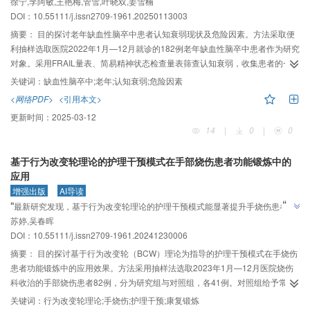
”
徐宁,李阿敏,王艳梅,管雪,叶晓双,姜雪楠
病等是危险因素。
DOI：10.55111/j.issn2709-1961.20250113003
摘要：
目的探讨老年缺血性脑卒中患者认知衰弱现状及危险因素。方法采取便
利抽样选取医院2022年1月—12月就诊的182例老年缺血性脑卒中患者作为研究
对象。采用FRAIL量表、简易精神状态检查量表筛查认知衰弱，收集患者的一般
资料和临床资料，通过单因素分析和二元Logistic回归分析认知衰弱的危险因
关键词：
缺血性脑卒中;老年;认知衰弱;危险因素
素。结果老年缺血性脑卒中患者认知衰弱的患病率为48.90%。Logistic回归分
<网络PDF>
<引用本文>
析显示年龄、合并糖尿病、NHISS评分、低体力活动、服药种类多、营养不
更新时间：
2025-03-12
良、抑郁是老年缺血性脑卒中患者认知衰弱的危险因素（P＜0.05）。结论老年
14
|
0
|
0
缺血性脑卒中患者具有较高的认知衰弱患病率，临床工作中重点关注高龄、合
并糖尿病、低体力活动水平患者，应对其进行早期筛查和营养干预，同时要合
基于行为改变轮理论的护理干预模式在手部烧伤患者功能锻炼中的
理用药，关注神经功能恢复情况，早期干预抑郁情绪，逆转或延缓老年缺血性
应用
脑卒中患者认知衰弱的进展。
增强出版
AI导读
”
“
最新研究发现，基于行为改变轮理论的护理干预模式能显著提升手烧伤患者康
”
苏婷,吴春晖
复效果，促进功能快速恢复。
DOI：10.55111/j.issn2709-1961.20241230006
摘要：
目的探讨基于行为改变轮（BCW）理论为指导的护理干预模式在手烧伤
患者功能锻炼中的应用效果。方法采用抽样法选取2023年1月—12月医院烧伤
科收治的手部烧伤患者82例，分为研究组与对照组，各41例。对照组给予常规
护理，研究组在对照组的基础上采用BCW理论构建的健康教育模式，从能力、
关键词：
行为改变轮理论;手烧伤;护理干预;康复锻炼