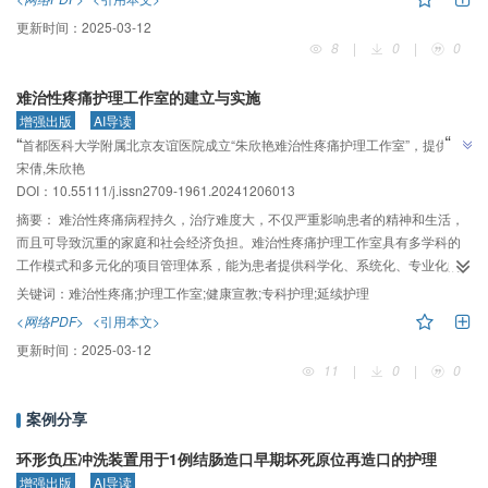
实施基于3S系统框架的危机管理。比较两组患者输液等待时间、接单至穿刺成
更新时间：
2025-03-12
功时间、输液总耗时；抽取1.00%患者对护理工作进行满意度调查。结果观察
8
|
0
|
0
组输液等待时间为（0.33±0.14）h，低于对照组的（0.66±0.12）h，差异有统
计学意义（P＜0.01）；观察组接单至穿刺成功时间为（0.20±0.03）h，低于对
难治性疼痛护理工作室的建立与实施
照组的（0.50±0.07）h，差异有统计学意义（P＜0.01）；观察组输液总耗时为
增强出版
AI导读
（2.01±1.11）h，低于对照组的（3.33±1.06） h，差异有统计学意义（P＜
”
“
首都医科大学附属北京友谊医院成立“朱欣艳难治性疼痛护理工作室”，提供科
0.01）。观察组患者满意度高于对照组（P＜0.01）。结论急诊输液室输液患者
宋倩,朱欣艳
学化、系统化、专业化护理服务，为优化护理服务流程、提升专科护理质量提
数量激增期间，运用基于3S系统框架的危机管理方法分析存在的隐患问题并进
”
DOI：10.55111/j.issn2709-1961.20241206013
行针对性的干预措施，能有效降低护理安全隐患的发生风险，提高工作效率和
供参考依据，提高患者生活质量及就医满意度。
患者满意度。
摘要：
难治性疼痛病程持久，治疗难度大，不仅严重影响患者的精神和生活，
而且可导致沉重的家庭和社会经济负担。难治性疼痛护理工作室具有多学科的
工作模式和多元化的项目管理体系，能为患者提供科学化、系统化、专业化的
护理服务。2021年，首都医科大学附属北京友谊医院获批成立“朱欣艳难治性疼
关键词：
难治性疼痛;护理工作室;健康宣教;专科护理;延续护理
痛护理工作室”。本研究就难治性疼痛护理门诊建立的条件、工作内容及实施效
<网络PDF>
<引用本文>
果进行总结，旨在为优化护理服务流程、提升专科护理质量提供参考依据，同
更新时间：
2025-03-12
时为推广难治性疼痛护理门诊模式、提高患者生活质量及就医满意度奠定理论
11
|
0
|
0
与实践基础。
案例分享
环形负压冲洗装置用于1例结肠造口早期坏死原位再造口的护理
增强出版
AI导读